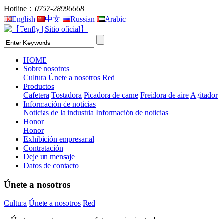
Hotline：
0757-28996668
English
中文
Russian
Arabic
HOME
Sobre nosotros
Cultura
Únete a nosotros
Red
Productos
Cafetera
Tostadora
Picadora de carne
Freidora de aire
Agitador
Información de noticias
Noticias de la industria
Información de noticias
Honor
Honor
Exhibición empresarial
Contratación
Deje un mensaje
Datos de contacto
Únete a nosotros
Cultura
Únete a nosotros
Red