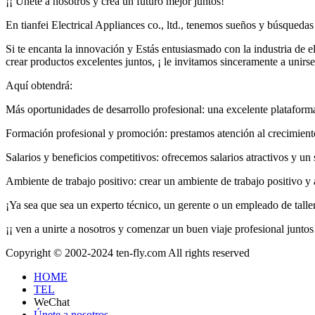
¡¡ Únete a nosotros y crea un futuro mejor juntos!
En tianfei Electrical Appliances co., ltd., tenemos sueños y búsqueda
Si te encanta la innovación y Estás entusiasmado con la industria de e
crear productos excelentes juntos, ¡ le invitamos sinceramente a unirse
Aquí obtendrá:
Más oportunidades de desarrollo profesional: una excelente plataforma
Formación profesional y promoción: prestamos atención al crecimient
Salarios y beneficios competitivos: ofrecemos salarios atractivos y un
Ambiente de trabajo positivo: crear un ambiente de trabajo positivo y
¡Ya sea que sea un experto técnico, un gerente o un empleado de taller,
¡¡ ven a unirte a nosotros y comenzar un buen viaje profesional juntos
Copyright © 2002-2024 ten-fly.com All rights reserved
HOME
TEL
WeChat
Únete a nosotros