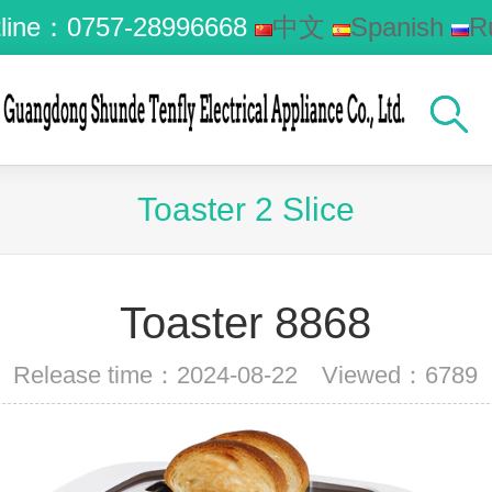
line：
0757-28996668
中文
Spanish
R
Arabic
Toaster 2 Slice
Toaster 8868
Release time：2024-08-22 Viewed：
6789